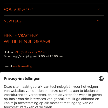
POPULAIRE MERKEN
NEW FLAG
HEB JE VRAGEN?
WE HELPEN JE GRAAG!
Hotline:
+31 (0) 85 - 782 27 40
Maandag t/m vrijdag van 9.00 tot 17.00 uur
E-mail:
info@new-flag.nl
Buitendienst: Ook jouw contactpersoon bij New
Flag staat altijd voor je klaar.
alle prijzen zijn excl. BTW en verzendkosten, tenzij anders vermeld