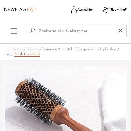
Aanmelden
Nieuw hier?
Startpagina
/
Borstels
/
Kammen & borstels
/
Kappersbenodigdheden
/
evo
/
Brush Hour Intro