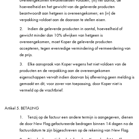
overeengekomen kwaliteitseisen voldoen; (iii) het aantal, de
hoeveelheid en het gewicht van de geleverde producten
beantwoordt aan hetgeen is overeengekomen; en (iv) de
verpakking voldoet aan de daaraan te stellen eisen.
2.
Indien de geleverde producten in aantal, hoeveelheid of
gewicht minder dan 10% afwijken van hetgeen is
overeengekomen, moet Koper de geleverde producten
accepteren, tegen evenredige vermindering of vermeerdering van
de prijs.
3.
Elke aanspraak van Koper wegens het niet voldoen van de
producten en de verpakking aan de overeengekomen
eigenschappen vervalt indien daarvan bij aflevering geen melding is
gemaakt en dit, voor zover van toepassing, door Koper niet is
vermeld op de vrachtbrief.
Artikel 5. BETALING
1.
Tenzij op de factuur een andere termijn is aangegeven, dienen
de door New Flag gefactureerde bedragen binnen 14 dagen na de
factuurdatum te zijn bijgeschreven op de rekening van New Flag.