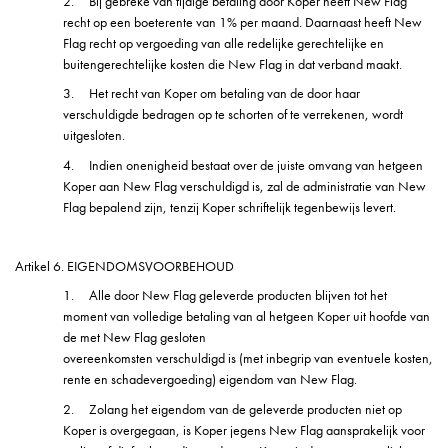
2.
Bij gebreke van tijdige betaling door Koper heeft New Flag
recht op een boeterente van 1% per maand. Daarnaast heeft New
Flag recht op vergoeding van alle redelijke gerechtelijke en
buitengerechtelijke kosten die New Flag in dat verband maakt.
3.
Het recht van Koper om betaling van de door haar
verschuldigde bedragen op te schorten of te verrekenen, wordt
uitgesloten.
4.
Indien onenigheid bestaat over de juiste omvang van hetgeen
Koper aan New Flag verschuldigd is, zal de administratie van New
Flag bepalend zijn, tenzij Koper schriftelijk tegenbewijs levert.
Artikel 6. EIGENDOMSVOORBEHOUD
1.
Alle door New Flag geleverde producten blijven tot het
moment van volledige betaling van al hetgeen Koper uit hoofde van
de met New Flag gesloten
overeenkomsten verschuldigd is (met inbegrip van eventuele kosten,
rente en schadevergoeding) eigendom van New Flag.
2.
Zolang het eigendom van de geleverde producten niet op
Koper is overgegaan, is Koper jegens New Flag aansprakelijk voor