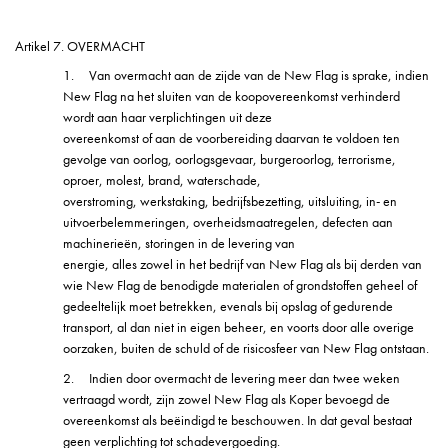
Artikel 7. OVERMACHT
1.
Van overmacht aan de zijde van de New Flag is sprake, indien
New Flag na het sluiten van de koopovereenkomst verhinderd
wordt aan haar verplichtingen uit deze
overeenkomst of aan de voorbereiding daarvan te voldoen ten
gevolge van oorlog, oorlogsgevaar, burgeroorlog, terrorisme,
oproer, molest, brand, waterschade,
overstroming, werkstaking, bedrijfsbezetting, uitsluiting, in- en
uitvoerbelemmeringen, overheidsmaatregelen, defecten aan
machinerieën, storingen in de levering van
energie, alles zowel in het bedrijf van New Flag als bij derden van
wie New Flag de benodigde materialen of grondstoffen geheel of
gedeeltelijk moet betrekken, evenals bij opslag of gedurende
transport, al dan niet in eigen beheer, en voorts door alle overige
oorzaken, buiten de schuld of de risicosfeer van New Flag ontstaan.
2.
Indien door overmacht de levering meer dan twee weken
vertraagd wordt, zijn zowel New Flag als Koper bevoegd de
overeenkomst als beëindigd te beschouwen. In dat geval bestaat
geen verplichting tot schadevergoeding.