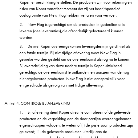
Koper ter beschikking te stellen. De producten zijn voor rekening en
risico van Koper vanaf het moment dat zij het bedrijfspand of
opslagruimte van New Flag hebben verlaten voor vervoer.
2.
New Flag is gerechtigd om de producten in gedeelten af te
leveren (deelleveranties),die afzonderlijk gefactureerd kunnen
worden.
3.
De met Koper overeengekomen leveringstermijn geldt niet als
een fatale termijn. Bij niet tijdige aflevering moet New Flag in
gebreke worden gesteld om de overeenkomst alsnog na te komen.
Bij overschrijding van deze nadere termijn is Koper uitsluitend
gerechtigd de overeenkomst te ontbinden ten aanzien van de nog
niet afgeleverde producten. New Flag is niet aansprakelijk voor
enige schade als gevolg van niet tijdige aflevering.
Artikel 4. CONTROLE BIJ AFLEVERING
1.
Bij aflevering dient Koper direct te controleren of de geleverde
producten en de verpakking aan de door partijen overeengekomen
eigenschappen voldoen, te weten of (i) de juiste soort producten zijn
geleverd; (ii) de geleverde producten uiterlijk aan de