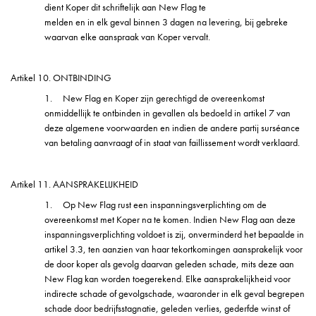
dient Koper dit schriftelijk aan New Flag te
melden en in elk geval binnen 3 dagen na levering, bij gebreke
waarvan elke aanspraak van Koper vervalt.
Artikel 10. ONTBINDING
1.
New Flag en Koper zijn gerechtigd de overeenkomst
onmiddellijk te ontbinden in gevallen als bedoeld in artikel 7 van
deze algemene voorwaarden en indien de andere partij surséance
van betaling aanvraagt of in staat van faillissement wordt verklaard.
Artikel 11. AANSPRAKELIJKHEID
1.
Op New Flag rust een inspanningsverplichting om de
overeenkomst met Koper na te komen. Indien New Flag aan deze
inspanningsverplichting voldoet is zij, onverminderd het bepaalde in
artikel 3.3, ten aanzien van haar tekortkomingen aansprakelijk voor
de door koper als gevolg daarvan geleden schade, mits deze aan
New Flag kan worden toegerekend. Elke aansprakelijkheid voor
indirecte schade of gevolgschade, waaronder in elk geval begrepen
schade door bedrijfsstagnatie, geleden verlies, gederfde winst of