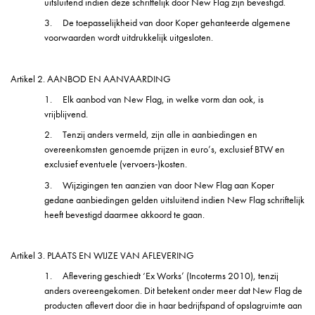
uitsluitend indien deze schriftelijk door New Flag zijn bevestigd.
3.
De toepasselijkheid van door Koper gehanteerde algemene
voorwaarden wordt uitdrukkelijk uitgesloten.
Artikel 2. AANBOD EN AANVAARDING
1.
Elk aanbod van New Flag, in welke vorm dan ook, is
vrijblijvend.
2.
Tenzij anders vermeld, zijn alle in aanbiedingen en
overeenkomsten genoemde prijzen in euro’s, exclusief BTW en
exclusief eventuele (vervoers-)kosten.
3.
Wijzigingen ten aanzien van door New Flag aan Koper
gedane aanbiedingen gelden uitsluitend indien New Flag schriftelijk
heeft bevestigd daarmee akkoord te gaan.
Artikel 3. PLAATS EN WIJZE VAN AFLEVERING
1.
Aflevering geschiedt ‘Ex Works’ (Incoterms 2010), tenzij
anders overeengekomen. Dit betekent onder meer dat New Flag de
producten aflevert door die in haar bedrijfspand of opslagruimte aan