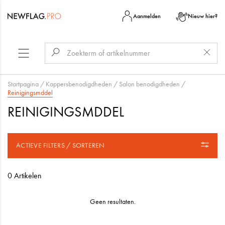
Aanmelden
Nieuw hier?
Startpagina
/
Kappersbenodigdheden
/
Salon benodigdheden
/
Reinigingsmddel
REINIGINGSMDDEL
ACTIEVE FILTERS / SORTEREN
0 Artikelen
Geen resultaten.