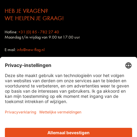
HEB JE VRAGEN?
WE HELPEN JE GRAAG!
Hotline:
+31 (0) 85 - 782 27 40
Maandag t/m vrijdag van 9.00 tot 17.00 uur
E-mail:
info@new-flag.nl
Buitendienst: Ook jouw contactpersoon bij New
Flag staat altijd voor je klaar.
alle prijzen zijn excl. BTW en verzendkosten, tenzij anders vermeld
Impressum Benelux
Algemene voorwaarden