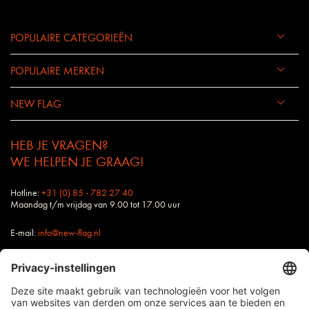
POPULAIRE CATEGORIEËN
POPULAIRE MERKEN
NEW FLAG
HEB JE VRAGEN?
WE HELPEN JE GRAAG!
Hotline:
+31 (0) 85 - 782 27 40
Maandag t/m vrijdag van 9.00 tot 17.00 uur
E-mail:
info@new-flag.nl
Buitendienst: Ook jouw contactpersoon bij New
Flag staat altijd voor je klaar.
alle prijzen zijn excl. BTW en verzendkosten, tenzij anders vermeld