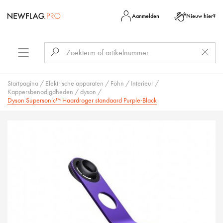
Aanmelden
Nieuw hier?
Startpagina
/
Elektrische apparaten
/
Föhn
/
Interieur
/
Kappersbenodigdheden
/
dyson
/
Dyson Supersonic™ Haardroger standaard Purple-Black