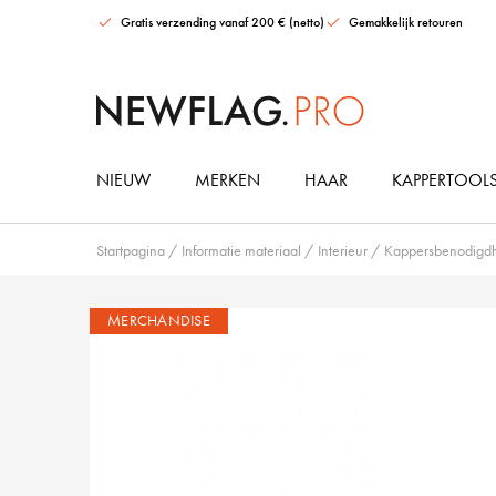
Gratis verzending vanaf 200 € (netto)
Gemakkelijk retouren
NIEUW
MERKEN
HAAR
KAPPERTOOL
OLAPLEX Repair Best Seller Set
O&M Get The Look Blonde & Bronde Set
Startpagina
/
Informatie materiaal
/
Interieur
/
Kappersbenodigd
MERCHANDISE