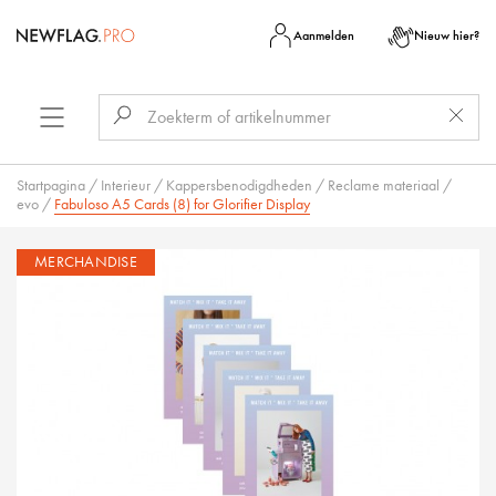
Aanmelden
Nieuw hier?
Startpagina
/
Interieur
/
Kappersbenodigdheden
/
Reclame materiaal
/
evo
/
Fabuloso A5 Cards (8) for Glorifier Display
MERCHANDISE