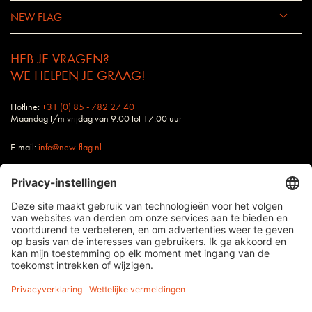
NEW FLAG
HEB JE VRAGEN?
WE HELPEN JE GRAAG!
Hotline:
+31 (0) 85 - 782 27 40
Maandag t/m vrijdag van 9.00 tot 17.00 uur
E-mail:
info@new-flag.nl
Buitendienst: Ook jouw contactpersoon bij New
Flag staat altijd voor je klaar.
alle prijzen zijn excl. BTW en verzendkosten, tenzij anders vermeld