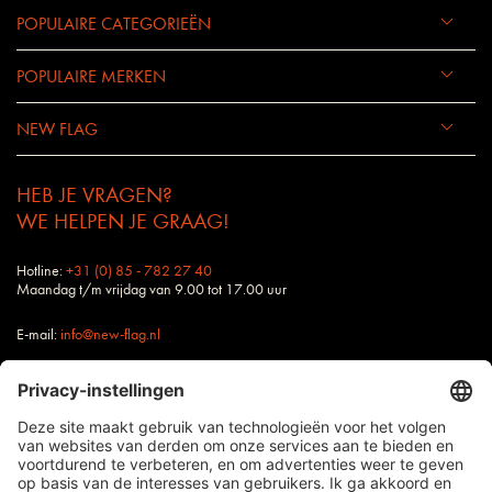
POPULAIRE CATEGORIEËN
POPULAIRE MERKEN
NEW FLAG
HEB JE VRAGEN?
WE HELPEN JE GRAAG!
Hotline:
+31 (0) 85 - 782 27 40
Maandag t/m vrijdag van 9.00 tot 17.00 uur
E-mail:
info@new-flag.nl
Buitendienst: Ook jouw contactpersoon bij New
Flag staat altijd voor je klaar.
alle prijzen zijn excl. BTW en verzendkosten, tenzij anders vermeld