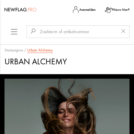
Aanmelden
Nieuw hier?
Startpagina
/
Urban Alchemy
URBAN ALCHEMY