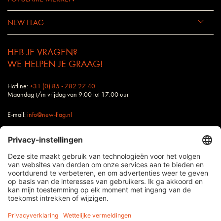
NEW FLAG
HEB JE VRAGEN?
WE HELPEN JE GRAAG!
Hotline:
+31 (0) 85 - 782 27 40
Maandag t/m vrijdag van 9.00 tot 17.00 uur
E-mail:
info@new-flag.nl
Buitendienst: Ook jouw contactpersoon bij New
Flag staat altijd voor je klaar.
alle prijzen zijn excl. BTW en verzendkosten, tenzij anders vermeld