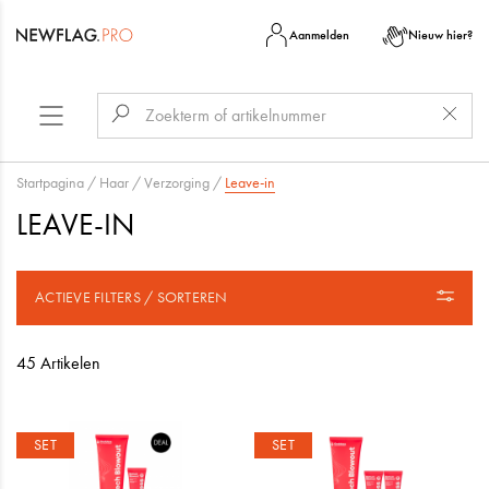
Aanmelden
Nieuw hier?
Startpagina
/
Haar
/
Verzorging
/
Leave-in
LEAVE-IN
ACTIEVE FILTERS / SORTEREN
45 Artikelen
SET
SET