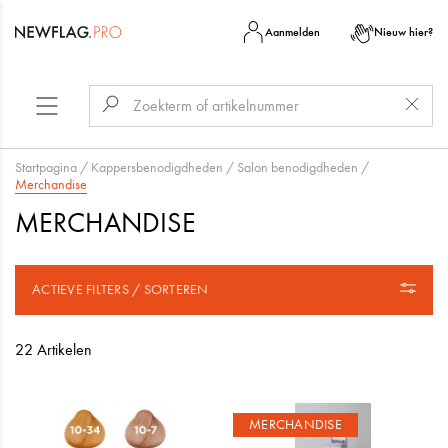
Aanmelden
Nieuw hier?
Startpagina
/
Kappersbenodigdheden
/
Salon benodigdheden
/
Merchandise
MERCHANDISE
ACTIEVE FILTERS / SORTEREN
22 Artikelen
MERCHANDISE