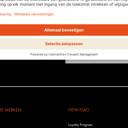
0%
RE MERKEN
NEW FLAG
Loyalty Program