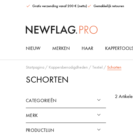
Gratis verzending vanaf 200 € (netto)
Gemakkelijk retouren
NIEUW
MERKEN
HAAR
KAPPERTOOL
OLAPLEX Repair Best Seller Set
O&M Get The Look Blonde & Bronde Set
Startpagina
/
Kappersbenodigdheden
/
Textiel
/
Schorten
SCHORTEN
2 Artikel
CATEGORIEËN
MERK
PRODUCTLIJN