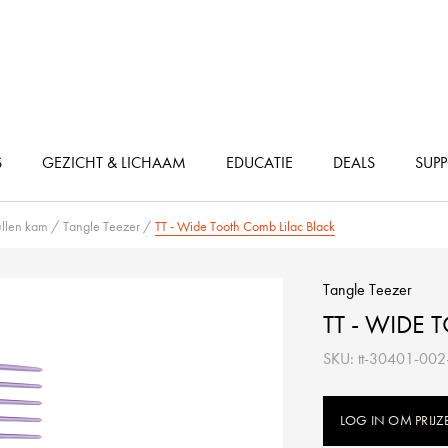
S
GEZICHT & LICHAAM
EDUCATIE
DEALS
SUP
Accessoires voor het steilen van het haar
Accessoires voor permanente golven
ullen kam
/
Tangle Teezer
/
TT - Wide Tooth Comb Lilac Black
Tangle Teezer
TT - WIDE
SKU: tt-30401-002
LOG IN OM PRIJZ