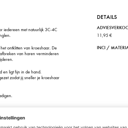
DETAILS
ADVIESVERKOO
 iedereen met natuurlijk 3C-4C
nglen.
11,95 €
INCI / MATERI
 het ontklitten van kroeshaar. De
t afbreken van haren verminderen
ijderen.
en ligt fijn in de hand.
ezet zodat jij sneller je kroeshaar
adigen.