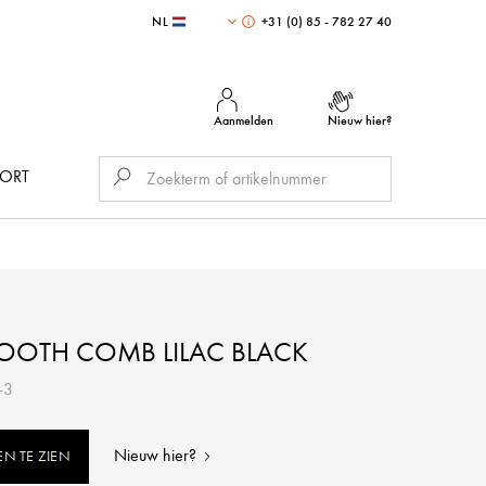
NL
+31 (0) 85 - 782 27 40
Aanmelden
Nieuw hier?
PORT
 TOOTH COMB LILAC BLACK
-3
Nieuw hier?
EN TE ZIEN