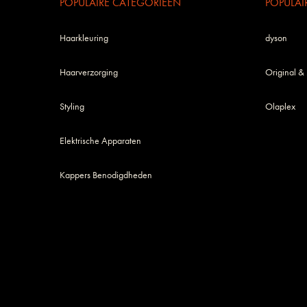
POPULAIRE CATEGORIEËN
POPULAI
Haarkleuring
dyson
Haarverzorging
Original &
Styling
Olaplex
Elektrische Apparaten
Kappers Benodigdheden