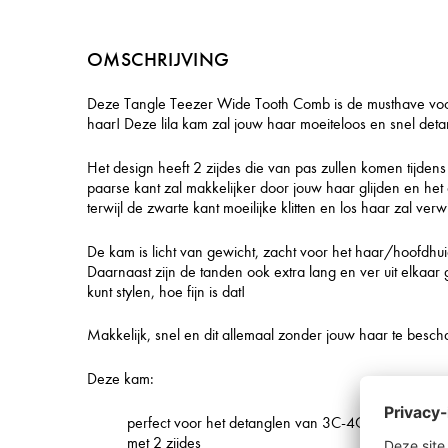
OMSCHRIJVING
Deze Tangle Teezer Wide Tooth Comb is de musthave voor
haar! Deze lila kam zal jouw haar moeiteloos en snel deta
Het design heeft 2 zijdes die van pas zullen komen tijdens
paarse kant zal makkelijker door jouw haar glijden en he
terwijl de zwarte kant moeilijke klitten en los haar zal verw
De kam is licht van gewicht, zacht voor het haar/hoofdhuid 
Daarnaast zijn de tanden ook extra lang en ver uit elkaar g
kunt stylen, hoe fijn is dat!
Makkelijk, snel en dit allemaal zonder jouw haar te besch
Deze kam:
perfect voor het detanglen van 3C-4C haar
met 2 zijdes